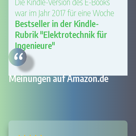
Die Kindle-Version des E-Books
war im Jahr 2017 für eine Woche
Bestseller in der Kindle-
Rubrik "Elektrotechnik für
Ingenieure"
“
Meinungen auf Amazon.de