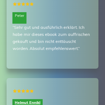
Peter
“Sehr gut und ausführlich erklärt. Ich
habe mir dieses ebook zum auffrischen
gekauft und bin nicht enttäuscht
worden. Absolut empfehlenswert.”
Helmut Ennikl