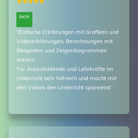
bichi
“Einfache Erklärungen mit Grafiken und
Videoerklärungen. Berechnungen mit
Beispielen und Zeigerdiagrammen
erklärt.
Für Auszubildende und Lehrkräfte im
Unterricht sehr hilfreich und macht mit
den Videos den Unterricht spannend.”