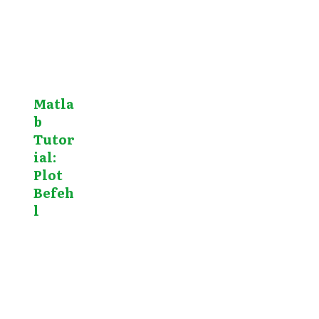
Matla
b
Tutor
ial:
Plot
Befeh
l