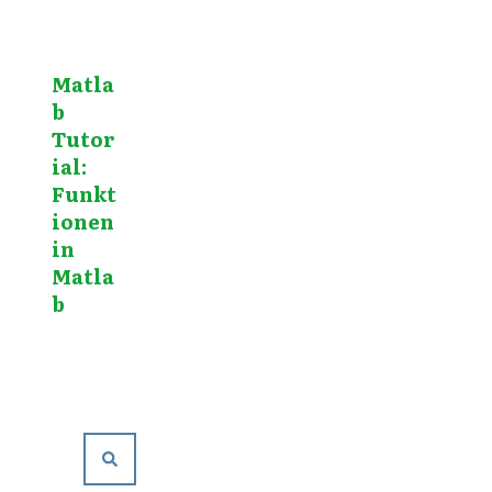
Matla
b
Tutor
ial:
Funkt
ionen
in
Matla
b