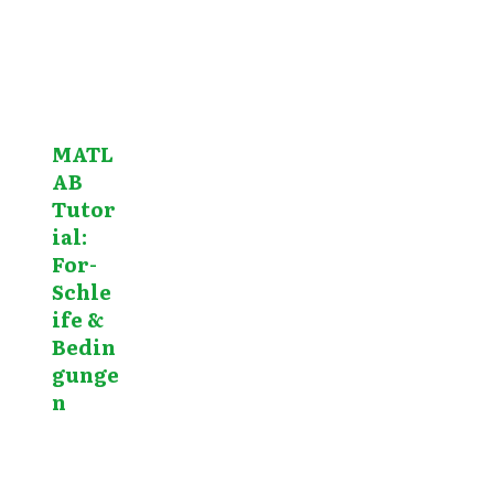
MATL
AB
Tutor
ial:
For-
Schle
ife &
Bedin
gunge
n