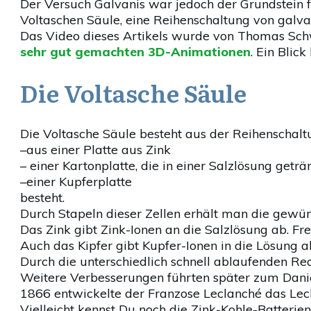
Der Versuch Galvanis war jedoch der Grundstein f
Voltaschen Säule, eine Reihenschaltung von galv
Das Video dieses Artikels wurde von Thomas Schw
sehr gut gemachten 3D-Animationen
. Ein Blick
Die Voltasche Säule
Die Voltasche Säule besteht aus der Reihenschaltu
–aus einer Platte aus Zink
– einer Kartonplatte, die in einer Salzlösung getr
–einer Kupferplatte
besteht.
Durch Stapeln dieser Zellen erhält man die gew
Das Zink gibt Zink-Ionen an die Salzlösung ab. Fre
Auch das Kipfer gibt Kupfer-Ionen in die Lösung a
Durch die unterschiedlich schnell ablaufenden Rea
Weitere Verbesserungen führten später zum Danie
1866 entwickelte der Franzose Leclanché das Lec
Vielleicht kennst Du noch die Zink-Kohle-Batterien