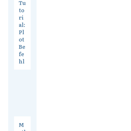
Tu
to
ri
al:
Pl
ot
Be
fe
hl
M