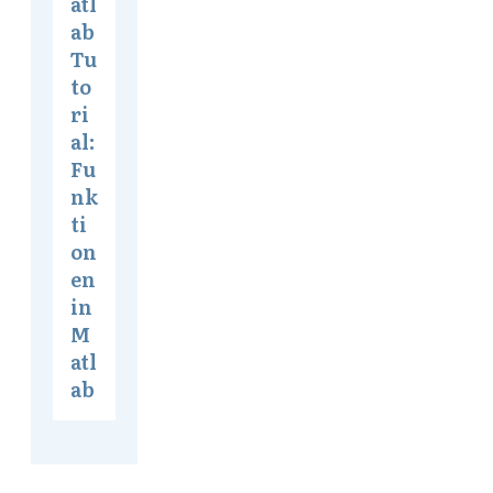
atl
ab
Tu
to
ri
al:
Fu
nk
ti
on
en
in
M
atl
ab