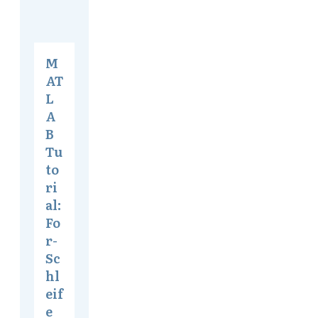
M
AT
L
A
B
Tu
to
ri
al:
Fo
r-
Sc
hl
eif
e