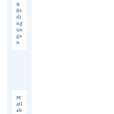
&
Be
di
ng
un
ge
n
M
atl
ab