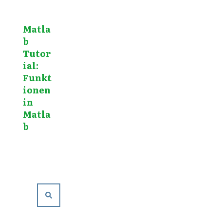
Matla
b
Tutor
ial:
Funkt
ionen
in
Matla
b