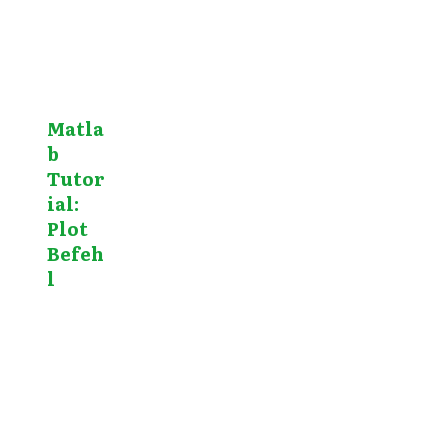
Matla
b
Tutor
ial:
Plot
Befeh
l