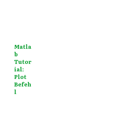
Matla
b
Tutor
ial:
Plot
Befeh
l