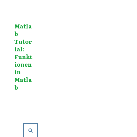
Matla
b
Tutor
ial:
Funkt
ionen
in
Matla
b