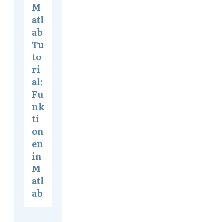
M
atl
ab
Tu
to
ri
al:
Fu
nk
ti
on
en
in
M
atl
ab