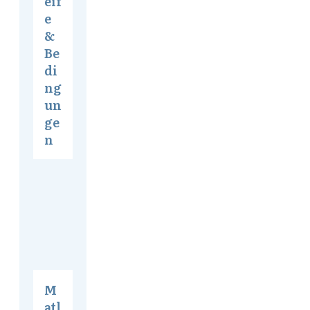
eif
e
&
Be
di
ng
un
ge
n
M
atl