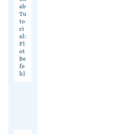
ab
Tu
to
ri
al:
Pl
ot
Be
fe
hl