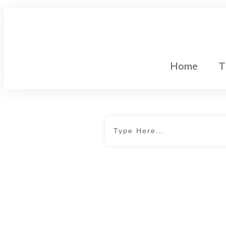
Home
T
Gleichstromtechnik
Home
|