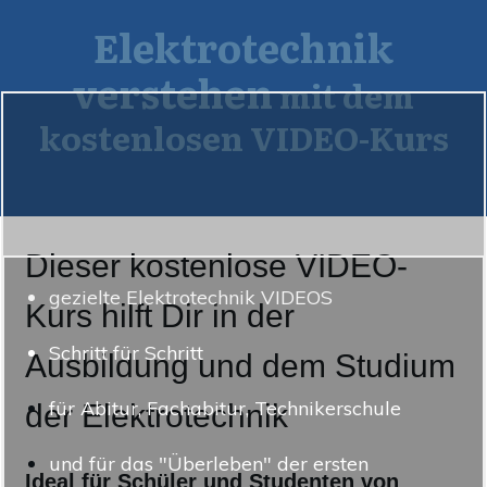
Elektrotechnik
verstehen
mit dem
kostenlosen VIDEO-Kurs
Dieser kostenlose VIDEO-
gezielte Elektrotechnik VIDEOS
Kurs hilft Dir in der
Schritt für Schritt
Ausbildung und dem Studium
für Abitur, Fachabitur, Technikerschule
der Elektr ot e c hnik
und für das "Überleben" der ersten
Ideal für Schüler und Studenten von