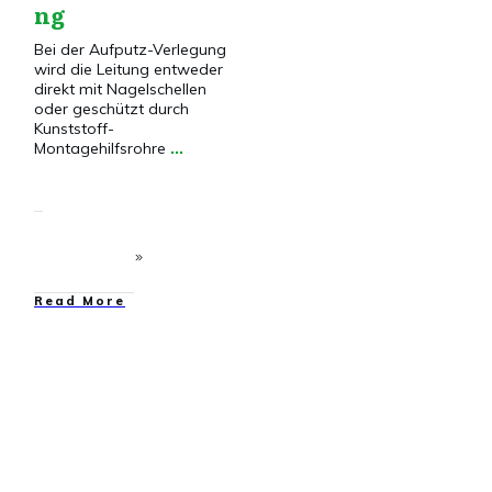
ng
Bei der Aufputz-Verlegung
wird die Leitung entweder
direkt mit Nagelschellen
oder geschützt durch
Kunststoff-
Montagehilfsrohre
...
​Read More
Dies&Das
,
Elektroinstallation
,
Grundlagen
,
Installationstechnik