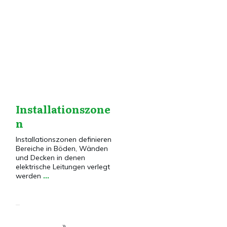
Dies&Das
,
Elektroinstallation
,
Grundlagen
,
Installationstechnik
Installationszone
n
Installationszonen definieren
Bereiche in Böden, Wänden
und Decken in denen
elektrische Leitungen verlegt
werden
...