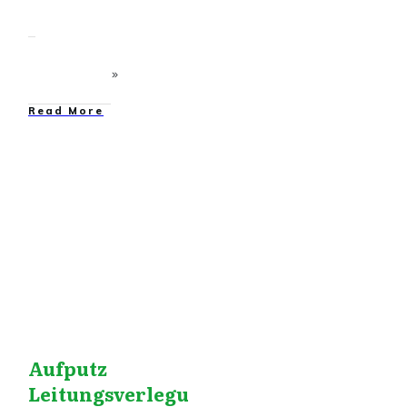
​Read More
Dies&Das
,
Elektroinstallation
,
Grundlagen
,
Installationstechnik
Aufputz
Leitungsverlegu