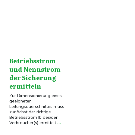
Dies&Das
,
Elektroinstallation
,
Grundlagen
,
Installationstechnik
Betriebsstrom
und Nennstrom
der Sicherung
ermitteln
Zur Dimensionierung eines
geeigneten
Leitungsquerschnittes muss
zunächst der richtige
Betriebsstrom Ib des/der
Verbraucher(s) ermittelt
...