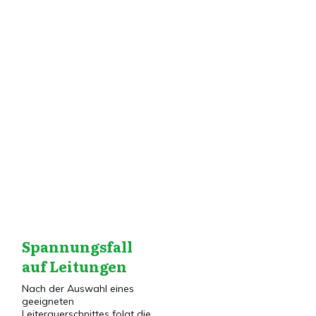
Tag: Spannungsfall
Dies&Das
,
Elektroinstallation
,
Grundlagen
,
Installationstechnik
Spannungsfall
auf Leitungen
Nach der Auswahl eines
geeigneten
Leiterquerschnittes folgt die