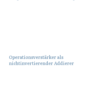
Februar 2, 2014
Operationsverstärker als
nichtinvertierender Addierer
September 13, 2010