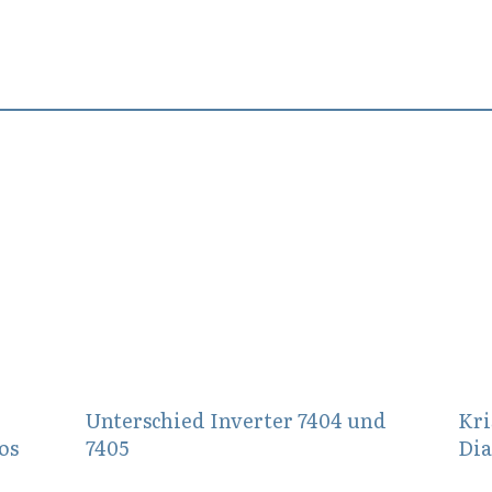
August 2, 2019
Augu
Unterschied Inverter 7404 und
Kri
os
7405
Di