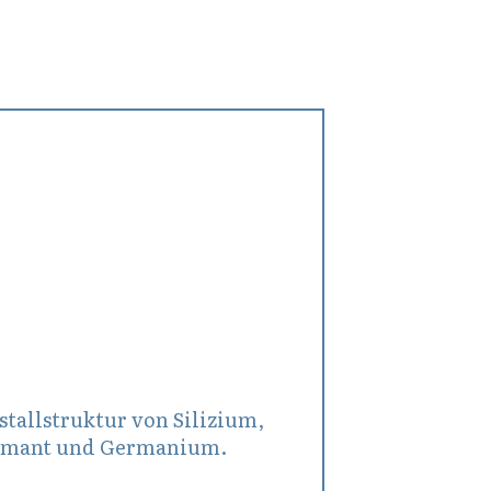
st 13, 2012
stallstruktur von Silizium,
amant und Germanium.