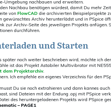
pice-Umgebung nachbauen und erweitern.
ür den Nachbau benötigen würdest, damit Du mehr Zei
eite von
FlowCAD
die archivierten Beispielprojekte
in gewünschtes Archiv herunterlädst und in PSpice öff
ink zur Archiv-Seite des jeweiligen Projekts anfügen. 
ionen durchführen.
nterladen und Starten
es später noch weiter beschrieben wird, möchte ich de
wähle ist das Projekt Astabiler Multivibrator mit NE555
t dem Projektarchiv
.
rn. Ich empfehle ein eigenes Verzeichnis für den PSp
musst Du sie noch extrahieren und dann kannes auch 
st, sind Dateien mit der Endung .opj mit PSpice verk
Datei des heruntergeladenen Projekts wird PSpice ges
chematic – PAGE1