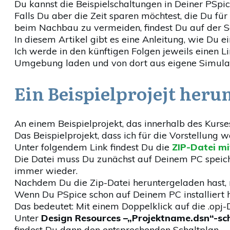
Du kannst die Beispielschaltungen in Deiner PS
Falls Du aber die Zeit sparen möchtest, die Du f
beim Nachbau zu vermeiden, findest Du auf der S
In diesem Artikel gibt es eine Anleitung, wie Du e
Ich werde in den künftigen Folgen jeweils einen L
Umgebung laden und von dort aus eigene Simulat
Ein Beispielprojejt heru
An einem Beispielprojekt, das innerhalb des Kurs
Das Beispielprojekt, dass ich für die Vorstellung 
Unter folgendem Link findest Du die
ZIP-Datei mi
Die Datei muss Du zunächst auf Deinem PC speiche
immer wieder.
Nachdem Du die Zip-Datei heruntergeladen hast, 
Wenn Du PSpice schon auf Deinem PC installiert ha
Das bedeutet: Mit einem Doppelklick auf die .opj-
Unter
Design Resources –„Projektname.dsn“-s
findest Du dann den entsprechenden Schaltplan.