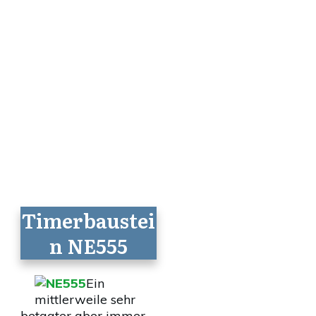
Timerbaustei
n NE555
Ein
mittlerweile sehr
betagter aber immer