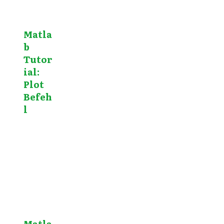
Matla
b
Tutor
ial:
Plot
Befeh
l
Matla