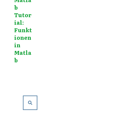
b
Tutor
ial:
Funkt
ionen
in
Matla
b