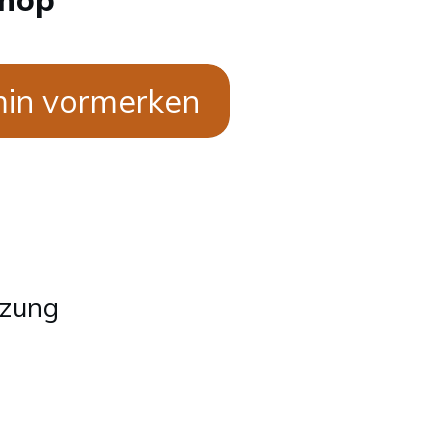
min vormerken
tzung