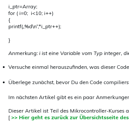
i_ptr=Array;
for ( i=0; i<10; i++)
{
printf(„%d\n“,*i_ptr++);
}
Anmerkung: i ist eine Variable vom Typ integer, d
Versuche einmal herauszufinden, was dieser Co
Überlege zunächst, bevor Du den Code compilierst
Im nächsten Artikel gibt es ein paar Anmerkungen
Dieser Artikel ist Teil des Mikrocontroller-Kurses a
[
>> Hier geht es zurück zur Übersichtsseite de