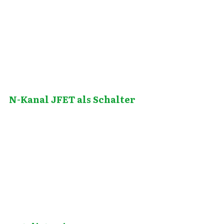
Juli 15, 2019
N-Kanal JFET als Schalter
Februar 18, 2011