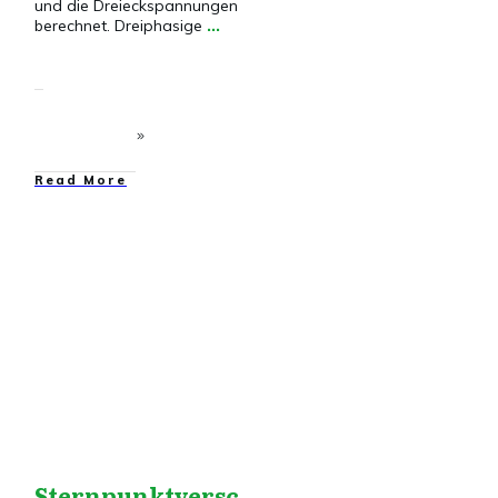
und die Dreieckspannungen
berechnet. Dreiphasige
...
​Read More
Drehstrom
,
Drehstrom
VG
,
PSPICE
Sternpunktversc