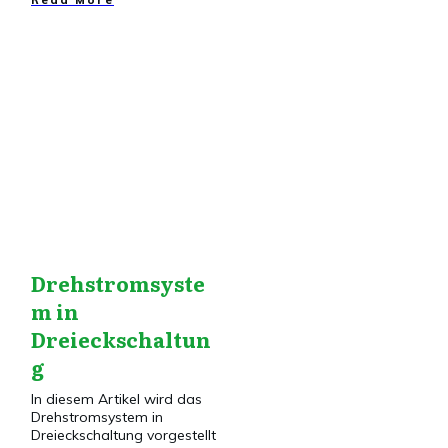
​Read More
Drehstrom
,
Drehstrom
VG
Drehstromsyste
m in
Dreieckschaltun
g
In diesem Artikel wird das
Drehstromsystem in
Dreieckschaltung vorgestellt