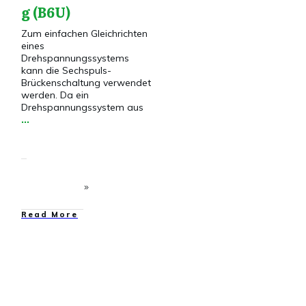
g (B6U)
Zum einfachen Gleichrichten
eines
Drehspannungssystems
kann die Sechspuls-
Brückenschaltung verwendet
werden. Da ein
Drehspannungssystem aus
...
​Read More
Drehstrom
,
Drehstrom
VG
,
PSPICE