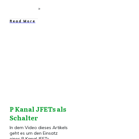
​Read More
Elektronik
,
Elektronik
VG
,
Transistor
P Kanal JFETs als
Schalter
In dem Video dieses Artikels
geht es um den Einsatz
eines P Kanal JFETs
...