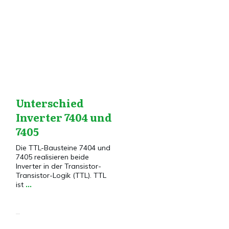
DigitaltechnikVG
,
Elektronik
,
Elektronik
VG
,
Transistor
Unterschied
Inverter 7404 und
7405
Die TTL-Bausteine 7404 und
7405 realisieren beide
Inverter in der Transistor-
Transistor-Logik (TTL). TTL
ist
...