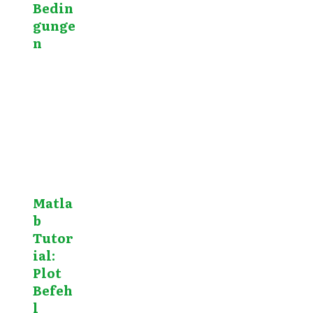
Bedin
gunge
n
Matla
b
Tutor
ial:
Plot
Befeh
l