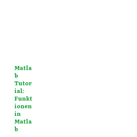
Matla
b
Tutor
ial:
Funkt
ionen
in
Matla
b