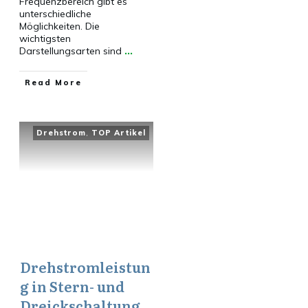
Frequenzbereich gibt es
unterschiedliche
Möglichkeiten. Die
wichtigsten
Darstellungsarten sind
...
​Read More
Drehstrom
,
TOP Artikel
Drehstromleistun
g in Stern- und
Dreickschaltung